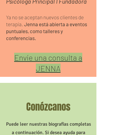
Psicóloga Principal I Fundadora
Ya no
se aceptan nuevos clientes de
terapia.
Jenna está abierta a eventos
puntuales, como talleres y
conferencias.
Envíe una consulta a
JENNA
Conózcanos
Puede leer nuestras biografías completas
a continuación. Si desea ayuda para