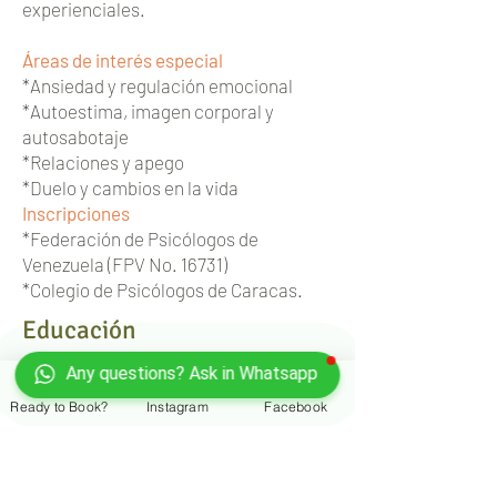
experienciales.
Áreas de interés especial
*Ansiedad y regulación emocional
*Autoestima, imagen corporal y
autosabotaje
*Relaciones y apego
*Duelo y cambios en la vida
Inscripciones
*Federación de Psicólogos de
Venezuela (FPV No. 16731)
*Colegio de Psicólogos de Caracas.
Educación
Máster en Psicoterapia Breve Integradora (en
Any questions? Ask in Whatsapp
curso) – AMIR/Universidad Católica de Ávila,
Ready to Book?
Instagram
Facebook
España
Licenciatura en Psicología – Universidad
Metropolitana, Caracas (2020)
Diplomado en Terapia de Pareja
Diplomado en Déficit de Atención e