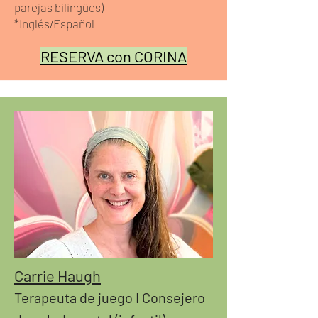
parejas bilingües)
*Inglés/Español
RESERVA con CORINA
Carrie Haugh
Terapeuta de juego I Consejero